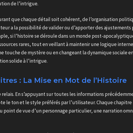
ion de l’intrigue.
surant que chaque détail soit cohérent, de l’organisation politi
sateur a la possibilité de valider ou d’apporter des ajustements
xemple, si l’histoire se déroule dans un monde post-apocalyptiq
ources rares, tout en veillant à maintenir une logique interne 
ne touche de mystère ou en changeant la dynamique sociale en
on solide à l’intrigue.
tres : La Mise en Mot de l’Histoire
le relais. En s’appuyant sur toutes les informations précédemm
 le ton et le style préférés par l’utilisateur. Chaque chapitre
du point de vue d’un personnage particulier, une narration omn