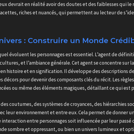
x devrait en réalité avoir des doutes et des faiblesses qui le
acettes, riches et nuancés, qui permettent au lecteur de s’ide
nivers : Construire un Monde Crédi
uel évoluent les personnages est essentiel. L’agent de définiti
les cultures, et l’ambiance générale. Cet agent se concentre sur 
n histoire et en signification. Il développe des descriptions d
 décors pour devenir des composants clés du récit. Les règles 
ncées ou même des éléments magiques, détaillant ce qui est po
des coutumes, des systèmes de croyances, des hiérarchies socia
ec leur environnement et entre eux. Cela permet de donner un
 interaction entre personnages soit influencée par leur passé c
nde sombre et oppressant, ou bien un univers lumineux et opti