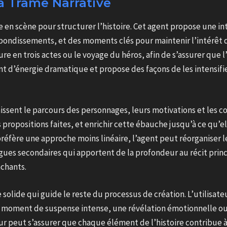
la Trame Narrative
e en scène pour structurer l’histoire. Cet agent propose une intr
bondissements, et des moments clés pour maintenir l’intérêt du
e en trois actes ou le voyage du héros, afin de s’assurer que l’
 d’énergie dramatique et propose des façons de les intensifie
nissent le parcours des personnages, leurs motivations et les c
ropositions faites, et enrichir cette ébauche jusqu’à ce qu’el
l préfère une approche moins linéaire, l’agent peut réorganise
igues secondaires qui apportent de la profondeur au récit princi
achants.
solide qui guide le reste du processus de création. L’utilisateur
n moment de suspense intense, une révélation émotionnelle ou 
teur peut s’assurer que chaque élément de l’histoire contribue 